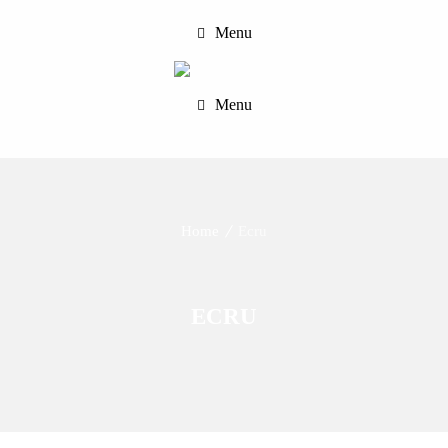
Menu
Menu
Home
Ecru
ECRU